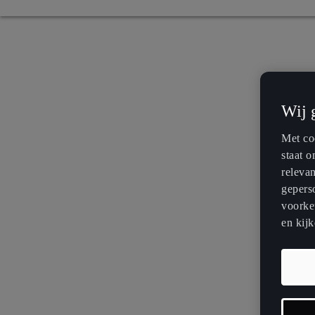
Wij 
Met coo
staat 
releva
geperso
voorkeu
en kijk