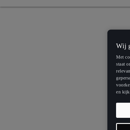
Wij 
Met coo
staat 
releva
geperso
voorkeu
en kijk