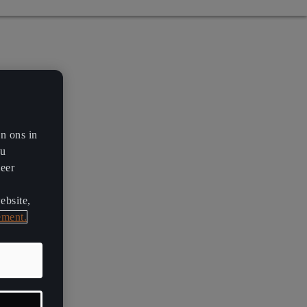
en ons in
ou
meer
ebsite,
ement.